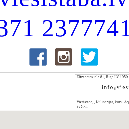
371 237774
Elizabetes iela 81, Rīga LV-1050
info
vies
@
Viesistaba, , Kulinārijas, kursi, d
Svētki,