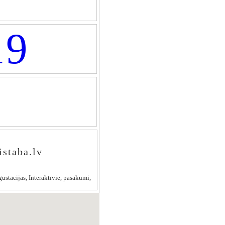
19
istaba.lv
egustācijas, Interaktīvie, pasākumi,