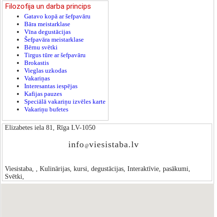
Filozofija un darba princips
Gatavo kopā ar šefpavāru
Bāra meistarklase
Vīna degustācijas
Šefpavāra meistarklase
Bērnu svētki
Tirgus tūre ar šefpavāru
Brokastis
Vieglas uzkodas
Vakariņas
Interesantas iespējas
Kafijas pauzes
Speciālā vakariņu izvēles karte
Vakariņu bufetes
Elizabetes iela 81, Rīga LV-1050
info
viesistaba.lv
@
Viesistaba, , Kulinārijas, kursi, degustācijas, Interaktīvie, pasākumi,
Svētki,