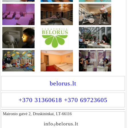
belorus.lt
+370 31360618 +370 69723605
Maironio gatvė 2, Druskininkai, LT-66116
info
belorus.lt
@