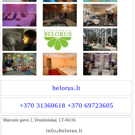
belorus.lt
+370 31360618 +370 69723605
Maironio gatvė 2, Druskininkai, LT-66116
info
belorus.lt
@