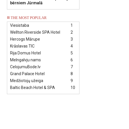
bērniem Jūrmalā
THE MOST POPULAR
Viesistaba
1
Wellton Riverside SPA Hotel
2
Hercogs Mārupe
3
Krāslavas TIC
4
Rija Domus Hotel
5
Melngalvju nams
6
CelojumuBode.lv
7
Grand Palace Hotel
8
Medžiotojų užeiga
9
Baltic Beach Hotel & SPA
10