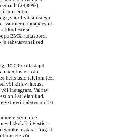
enemaalt (24,80%),
mis on seotud
ega, spordivõistlustega,
eks Valmiera linnapäevad,
ja filmifestival
oopa BMX-rattaspordi
- ja rahvusvahelised
igi 10 000 külastajat.
abetaotlustest olid
i helistasid telefoni teel
ti või kirjavahetust
 või Instagram. Valdav
st on Läti elanikud.
gistreeriti alates juulist
enõuete arvu ning
m väliskülalisi Eestist -
i elanike osakaal kõigist
ööbimisele või