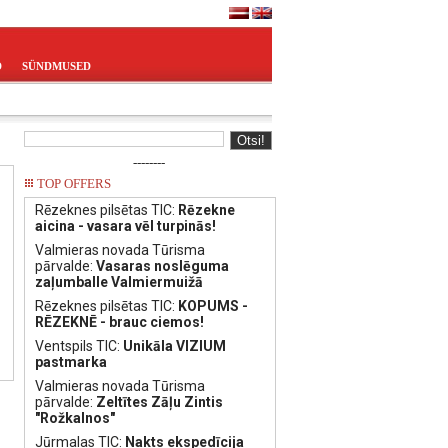
D
SÜNDMUSED
--------
TOP OFFERS
Rēzeknes pilsētas TIC:
Rēzekne
aicina - vasara vēl turpinās!
Valmieras novada Tūrisma
pārvalde:
Vasaras noslēguma
zaļumballe Valmiermuižā
Rēzeknes pilsētas TIC:
KOPUMS -
RĒZEKNĒ - brauc ciemos!
Ventspils TIC:
Unikāla VIZIUM
pastmarka
Valmieras novada Tūrisma
pārvalde:
Zeltītes Zāļu Zintis
"Rožkalnos"
Jūrmalas TIC:
Nakts ekspedīcija