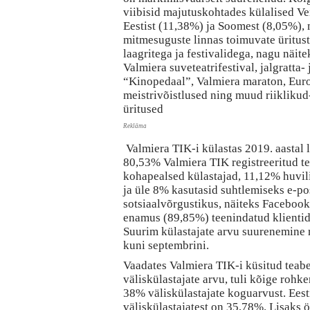
viibisid majutuskohtades külalised V
Eestist (11,38%) ja Soomest (8,05%), 
mitmesuguste linnas toimuvate üritust
laagritega ja festivalidega, nagu näit
Valmiera suveteatrifestival, jalgratta- 
“Kinopedaal”, Valmiera maraton, Eur
meistrivõistlused ning muud riiklikud
üritused
Reklāma
Valmiera TIK-i külastas 2019. aastal l
80,53% Valmiera TIK registreeritud te
kohapealsed külastajad, 11,12% huvilis
ja üle 8% kasutasid suhtlemiseks e-pos
sotsiaalvõrgustikus, näiteks Facebook
enamus (89,85%) teenindatud klientide
Suurim külastajate arvu suurenemine re
kuni septembrini.
Vaadates Valmiera TIK-i küsitud teab
väliskülastajate arvu, tuli kõige rohke
38% väliskülastajate koguarvust. Eest
väliskülastajatest on 35,78%. Lisaks 