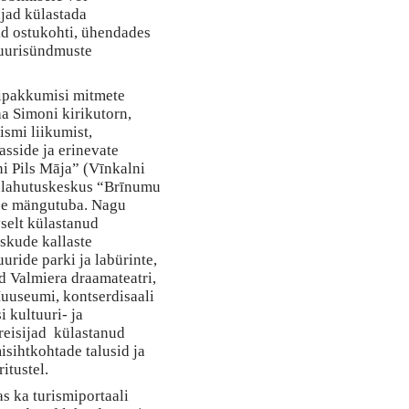
ajad külastada
d ostukohti, ühendades
tuurisündmuste
mipakkumisi mitmete
a Simoni kirikutorn,
smi liikumist,
asside ja erinevate
i Pils Māja” (Vīnkalni
elelahutuskeskus “Brīnumu
use mängutuba. Nagu
vselt külastanud
rskude kallaste
uride parki ja labürinte,
ud Valmiera draamateatri,
uuseumi, kontserdisaali
 kultuuri- ja
 reisijad külastanud
isihtkohtade talusid ja
itustel.
s ka turismiportaali