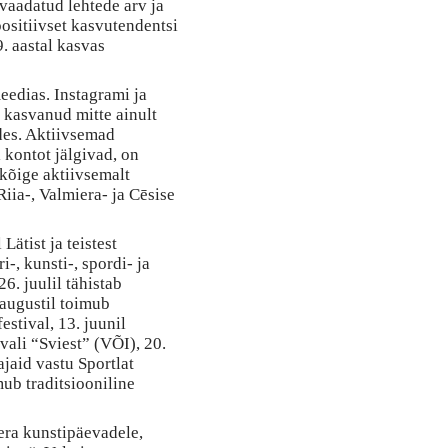
 vaadatud lehtede arv ja
positiivset kasvutendentsi
9. aastal kasvas
eedias. Instagrami ja
n kasvanud mitte ainult
udes. Aktiivsemad
 kontot jälgivad, on
d kõige aktiivsemalt
iia-, Valmiera- ja Cēsise
Lätist ja teistest
ri-, kunsti-, spordi- ja
6. juulil tähistab
 augustil toimub
estival, 13. juunil
ali “Sviest” (VÕI), 20.
ajaid vastu Sportlat
ub traditsiooniline
iera kunstipäevadele,