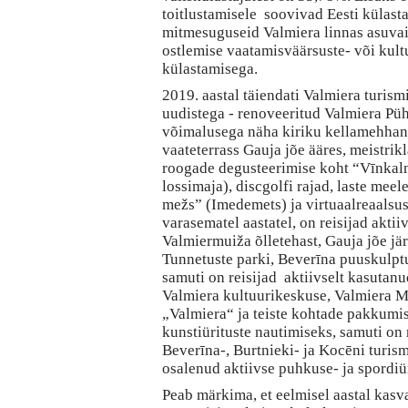
toitlustamisele soovivad Eesti külast
mitmesuguseid Valmiera linnas asuvai
ostlemise vaatamisväärsuste- või kul
külastamisega.
2019. aastal täiendati Valmiera turis
uudistega - renoveeritud Valmiera Püh
võimalusega näha kiriku kellamehhani
vaateterrass Gauja jõe ääres, meistrikl
roogade degusteerimise koht “Vīnkaln
lossimaja), discgolfi rajad, laste me
mežs” (Imedemets) ja virtuaalreaals
varasematel aastatel, on reisijad aktii
Valmiermuiža õlletehast, Gauja jõe jä
Tunnetuste parki, Beverīna puuskulptu
samuti on reisijad aktiivselt kasutan
Valmiera kultuurikeskuse, Valmiera M
„Valmiera“ ja teiste kohtade pakkumisi
kunstiürituste nautimiseks, samuti on
Beverīna-, Burtnieki- ja Kocēni turism
osalenud aktiivse puhkuse- ja spordiür
Peab märkima, et eelmisel aastal kasva