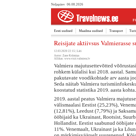
Neljapäev 06.08.2026
F
Eesti uudised
Maailma uudised
Transport
Turi
Reisijate aktiivsus Valmierasse 
12.03.2020 22:15 |
Läti
Autor: Zane Krūmiņa
Allikas:
www.visit.valmiera.lv
Valmiera majutusettevõtted võõrustas
rohkem külalisi kui 2018. aastal. Samu
pakutavate voodikohtade arv aasta j
Seda näitab Valmiera turismiinfokesk
koostatud statistika 2019. aasta kohta.
2019. aastal peatus Valmiera majutus
välismaalasi Eestist (25,23%), Venem
(12,81%), Leedust (7,79%) ja Saksama
ööbijaid ka Ukrainast, Rootsist, Suurbr
Hollandist. Eestist saabunud ööbijate
11%. Venemaalt, Ukrainast ja ka Lõun
on märkimisväärselt suurenenud. Kõig