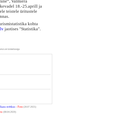
mine“, Valmiera
kevadel 18.-25.aprill ja
le teistele üritustele
nnas.
rismistatistika kohta
lv
jaotises "Statistika".
news.ee toimetusega
Ikara svētkus -
Foto
(28.07.2025)
to
(08.04.2020)