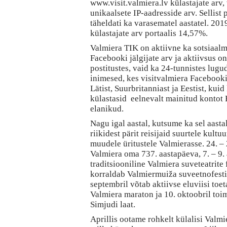
www.visit.valmiera.lv külastajate arv,
unikaalsete IP-aadresside arv. Sellist 
täheldati ka varasematel aastatel. 201
külastajate arv portaalis 14,57%.
Valmiera TIK on aktiivne ka sotsiaalm
Facebooki jälgijate arv ja aktiivsus o
postitustes, vaid ka 24-tunnistes lug
inimesed, kes visitvalmiera Facebooki
Lätist, Suurbritanniast ja Eestist, kui
külastasid eelnevalt mainitud kontot R
elanikud.
Nagu igal aastal, kutsume ka sel aastal 
riikidest pärit reisijaid suurtele kultuu
muudele üritustele Valmierasse. 24. – 2
Valmiera oma 737. aastapäeva, 7. – 9.
traditsiooniline Valmiera suveteatrite f
korraldab Valmiermuiža suveetnofestiv
septembril võtab aktiivse eluviisi toet
Valmiera maraton ja 10. oktoobril toim
Simjudi laat.
Aprillis ootame rohkelt külalisi Valm