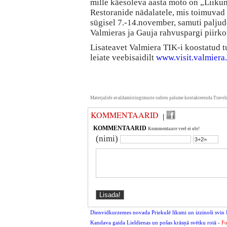
mille käesoleva aasta moto on „Liiku
Restoranide nädalatele, mis toimuvad 
sügisel 7.-14.november, samuti paljude
Valmieras ja Gauja rahvuspargi piirko
Lisateavet Valmiera TIK-i koostatud tu
leiate veebisaidilt
www.visit.valmiera.
Materjalide avaldamistingimuste suhtes palume kontakteeruda Travel
KOMMENTAARID
|
KOMMENTAARID
Kommentaare veel ei ole!
(nimi)
Dienvidkurzemes novada Priekulē līksmi un izzinoši svin 
Kandava gaida Lieldienas un pošas krāsņā svētku rotā -
Fo