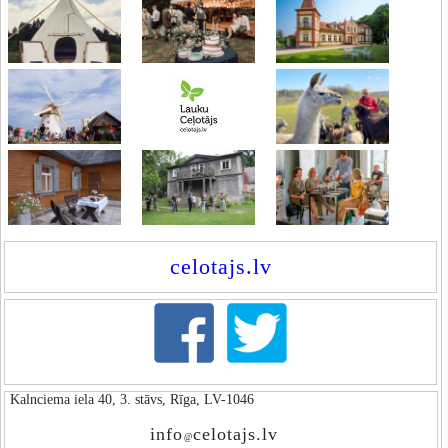
celotajs.lv
Kalnciema iela 40, 3. stāvs, Rīga, LV-1046
info
celotajs.lv
@