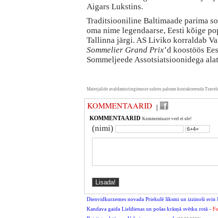
Aigars Lukstins.
Traditsiooniline Baltimaade parima s
oma nime legendaarse, Eesti kõige po
Tallinna järgi. AS Liviko korraldab V
Sommelier Grand Prix
’d koostöös Ees
Sommeljeede Assotsiatsioonidega alate
Materjalide avaldamistingimuste suhtes palume kontakteeruda Travel
KOMMENTAARID
|
KOMMENTAARID
Kommentaare veel ei ole!
(nimi)
Dienvidkurzemes novada Priekulē līksmi un izzinoši svin 
Kandava gaida Lieldienas un pošas krāsņā svētku rotā -
Fo