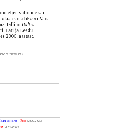
ommeljee valimine sai
pulaarsema likööri Vana
ana Tallinn
Baltic
ti, Läti ja Leedu
s 2006. aastast.
news.ee toimetusega
Ikara svētkus -
Foto
(28.07.2025)
to
(08.04.2020)