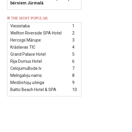
bērniem Jūrmalā
THE MOST POPULAR
Viesistaba
1
Wellton Riverside SPA Hotel
2
Hercogs Mārupe
3
Krāslavas TIC
4
Grand Palace Hotel
5
Rija Domus Hotel
6
CelojumuBode.lv
7
Melngalvju nams
8
Medžiotojų užeiga
9
Baltic Beach Hotel & SPA
10