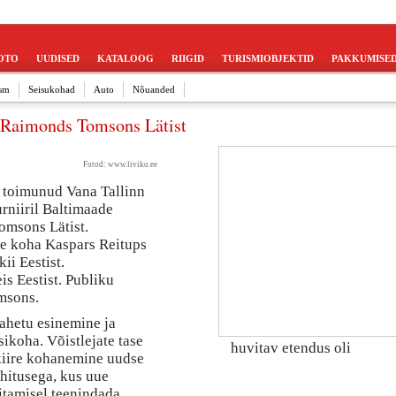
OTO
UUDISED
KATALOOG
RIIGID
TURISMIOBJEKTID
PAKKUMISE
sm
Seisukohad
Auto
Nõuanded
 Raimonds Tomsons Lätist
Fotod:
www.liviko.ee
as toimunud Vana Tallinn
rniiril Baltimaade
omsons Lätist.
se koha Kaspars Reitups
ii Eestist.
is Eestist. Publiku
msons.
ahetu esinemine ja
sikoha. Võistlejate tase
huvitav etendus oli
 kiire kohanemine uudse
ehitusega, kus uue
itamisel teenindada