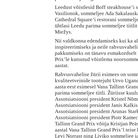
Leedust võistlesid Boff steakhouse’i
Vasilionok, sommeljee Ada Sakalausk
Cathedral Square’i restorani sommeljee
ühtlasi Leedu parima sommeljee tiitli
Miežys.
Nii valdkonna edendamiseks kui ka a
inspireerimiseks ja neile rahvusvahel
pakkumiseks on tänavu esmakordselt 
Prix’le kutsutud võistlema noorsomm
aastat.
Rahvusvahelise žürii esimees on somm
kvaliteetveinide tootejuht Urvo Ugan
aasta eest esimesel Vana Tallinn Gran
parima sommeljee tiitli. Žüriisse kuu
Assotsiatsiooni president Kristel Nõ
Assotsiatsiooni president Janis Kalk
Assotsiatsiooni president Arunas Sta
Assotsiatsiooni president Piotr Kame
Tallinn Grand Prix võitja Kristjan Peäs
aastal Vana Tallinn Grand Prix’l teis
Levi Norrast ning Liviko sommeljee ja