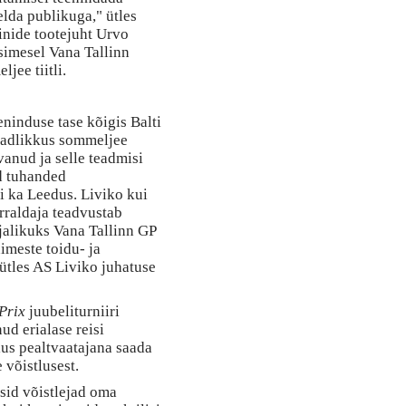
lda publikuga," ütles
inide tootejuht Urvo
simesel Vana Tallinn
jee tiitli.
eninduse tase kõigis Balti
teadlikkus sommeljee
vanud ja selle teadmisi
d tuhanded
ui ka Leedus. Liviko kui
rraldaja teadvustab
jalikuks Vana Tallinn GP
nimeste toidu- ja
ütles AS Liviko juhatuse
Prix
juubeliturniiri
d erialase reisi
us pealtvaatajana saada
võistlusest.
sid võistlejad oma