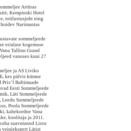
 sommeljee Artūras
aitė, Kempinski Hotel
, toitlustusjuht ning
t hoidev Narimantas
lustavate sommeljeede
ise erialase kogemuse
Vana Tallinn Grand
eljeed vanuses kuni 27
eljee ja AS Liviko
di, kes pälvis kümne
d Prix’l Baltimaade
luvad Eesti Sommeljeede
mmik, Läti Sommeljeede
is, Leedu Sommeljeede
rkus, Poola Sommeljeede
cki, kahekordne Vana
ke, koolitaja ja 2011.
e koha saavutanud Liora
 veiniekspert Lätist