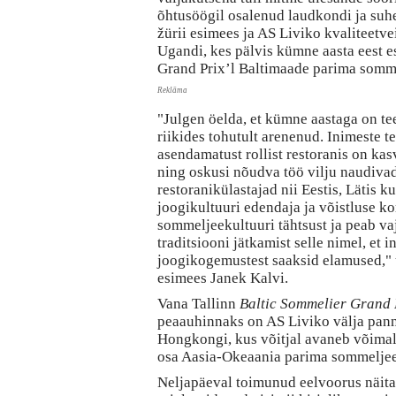
õhtusöögil osalenud laudkondi ja suhe
žürii esimees ja AS Liviko kvaliteetve
Ugandi, kes pälvis kümne aasta eest e
Grand Prix’l Baltimaade parima sommel
Reklāma
"Julgen öelda, et kümne aastaga on te
riikides tohutult arenenud. Inimeste 
asendamatust rollist restoranis on kas
ning oskusi nõudva töö vilju naudiva
restoranikülastajad nii Eestis, Lätis k
joogikultuuri edendaja ja võistluse ko
sommeljeekultuuri tähtsust ja peab va
traditsiooni jätkamist selle nimel, et i
joogikogemustest saaksid elamused," 
esimees Janek Kalvi.
Vana Tallinn
Baltic Sommelier Grand 
peaauhinnaks on AS Liviko välja pannu
Hongkongi, kus võitjal avaneb võimal
osa Aasia-Okeaania parima sommeljee 
Neljapäeval toimunud eelvoorus näita