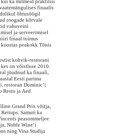
s kui ka mitmeid praktilisi
 vaatemängulises finaalis
dulikul õhtusöögil
tud roogade kõrvale
stid vahuveini
misel ja serveerimisel
iiri finaal toimus
ü koostas peakokk Tõnis
estist kohvik-restorani
 kes on võistluse 2010.
ral jõudnud ka finaali,
astal Eesti parima
i, restoran Dominic’i
b Resto ja Aed
llinn Grand Prix võitja,
 Reitups. Samuti ka
i Vincents peasommeljee
ja, Noble Wine’i
ons ning Vina Studija