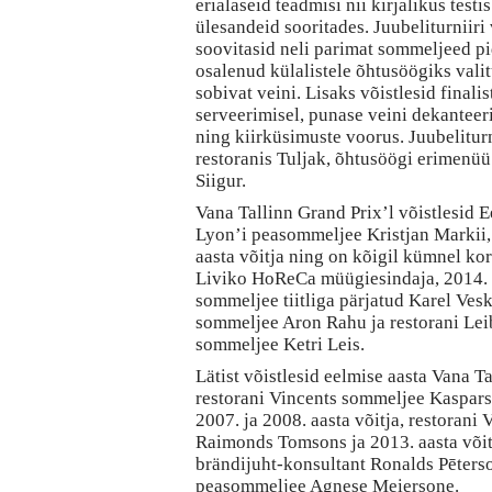
erialaseid teadmisi nii kirjalikus testi
ülesandeid sooritades. Juubeliturniiri
soovitasid neli parimat sommeljeed pi
osalenud külalistele õhtusöögiks vali
sobivat veini. Lisaks võistlesid finali
serveerimisel, punase veini dekanteeri
ning kiirküsimuste voorus. Juubeliturn
restoranis Tuljak, õhtusöögi erimenü
Siigur.
Vana Tallinn Grand Prix’l võistlesid E
Lyon’i peasommeljee Kristjan Markii,
aasta võitja ning on kõigil kümnel kor
Liviko HoReCa müügiesindaja, 2014. a
sommeljee tiitliga pärjatud Karel Vesk
sommeljee Aron Rahu ja restorani Lei
sommeljee Ketri Leis.
Lätist võistlesid eelmise aasta Vana Ta
restorani Vincents sommeljee Kaspars
2007. ja 2008. aasta võitja, restoran
Raimonds Tomsons ja 2013. aasta võit
brändijuht-konsultant Ronalds Pēters
peasommeljee Agnese Meiersone.