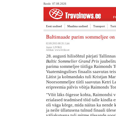
Reede 07.08.2026
F
Eesti uudised
Maailma uudised
Transport
Turi
Baltimaade parim sommeljee on
02.09.2015 08:35 |
Läti
Autor: LIVIKO
Allikas:
www.liviko.ee
28. augusti hilisõhtul pärjati Tallinn
Baltic Sommelier Grand Prix
juubelitu
parima sommeljee tiitliga Raimonds T
Vaatemängulises finaalis saavutas tei
Lätist ja kolmandaks tuli Kristjan Mark
Noorsommeljee tiitli saavutas Ketri Le
eripreemia pälvis võitja Raimonds To
"Võit läks õigesse kohta, Raimondsi v
erialased teadmised tõid talle kindla e
oli väga kõrge, mida näitas ka nende
ja neile üllatusena tulnud finaali üles
väljakutsena tuli mitme ülesande soor