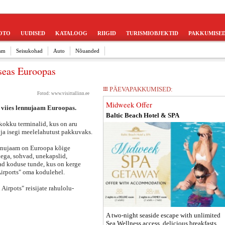
OTO
UUDISED
KATALOOG
RIIGID
TURISMIOBJEKTID
PAKKUMISE
sm
Seisukohad
Auto
Nõuanded
seas Euroopas
PÄEVAPAKKUMISED:
Fotod:
www.visittallinn.ee
Midweek Offer
 viies lennujaam Euroopas.
Baltic Beach Hotel & SPA
kokku terminalid, kus on aru
ja isegi meelelahutust pakkuvaks.
ennujaam on Euroopa kõige
ega, sohvad, unekapslid,
vad koduse tunde, kus on kerge
Airports" oma kodulehel.
Airpots" reisijate rahulolu-
A two-night seaside escape with unlimited
Sea Wellness access, delicious breakfasts,