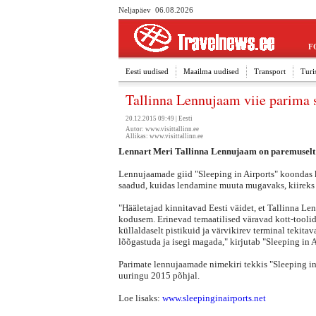
Neljapäev 06.08.2026
F
Eesti uudised
Maailma uudised
Transport
Turi
Tallinna Lennujaam viie parima 
20.12.2015 09:49 |
Eesti
Autor: www.visittallinn.ee
Allikas:
www.visittallinn.ee
Lennart Meri Tallinna Lennujaam on paremuselt
Lennujaamade giid "Sleeping in Airports" koondas 
saadud, kuidas lendamine muuta mugavaks, kiireks 
"Hääletajad kinnitavad Eesti väidet, et Tallinna L
kodusem. Erinevad temaatilised väravad kott-toolid
küllaldaselt pistikuid ja värvikirev terminal tekita
lõõgastuda ja isegi magada," kirjutab "Sleeping in 
Parimate lennujaamade nimekiri tekkis "Sleeping in 
uuringu 2015 põhjal.
Loe lisaks:
www.sleepinginairports.net