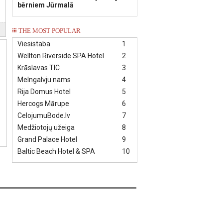
bērniem Jūrmalā
THE MOST POPULAR
Viesistaba
1
Wellton Riverside SPA Hotel
2
Krāslavas TIC
3
Melngalvju nams
4
Rija Domus Hotel
5
Hercogs Mārupe
6
CelojumuBode.lv
7
Medžiotojų užeiga
8
Grand Palace Hotel
9
Baltic Beach Hotel & SPA
10