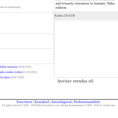
and leisurely relaxation in Jurmala |
Näha
rohkem
news.ee toimetusega
Kellelt 250 EUR
delise muutuse
(16.09.2020)
seks reisiks (video)
(11.09.2020)
jõe ääres
(28.07.2020)
huvitav etendus oli
Ettevõttest
|
Kontaktid
|
Autoriõigused
|
Professionaalidele
All rights reserved © 2002 - 2026 BalticTravelnews.com
|
Design & maintenance © 2000 - 2026 1st-studio.com