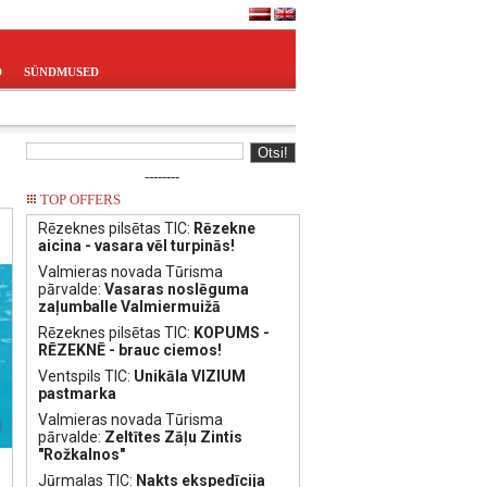
D
SÜNDMUSED
--------
TOP OFFERS
Rēzeknes pilsētas TIC:
Rēzekne
aicina - vasara vēl turpinās!
Valmieras novada Tūrisma
pārvalde:
Vasaras noslēguma
zaļumballe Valmiermuižā
Rēzeknes pilsētas TIC:
KOPUMS -
RĒZEKNĒ - brauc ciemos!
Ventspils TIC:
Unikāla VIZIUM
pastmarka
Valmieras novada Tūrisma
pārvalde:
Zeltītes Zāļu Zintis
"Rožkalnos"
Jūrmalas TIC:
Nakts ekspedīcija