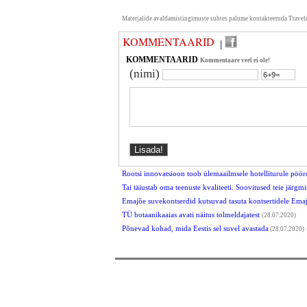
Materjalide avaldamistingimuste suhtes palume kontakteeruda Travel
KOMMENTAARID
|
KOMMENTAARID
Kommentaare veel ei ole!
(nimi)
Rootsi innovatsioon toob ülemaailmsele hotelliturule pöör
Tai täiustab oma teenuste kvaliteeti. Soovitused teie järgmi
Emajõe suvekontserdid kutsuvad tasuta kontsertidele Ema
TÜ botaanikaaias avati näitus tolmeldajatest
(28.07.2020)
Põnevad kohad, mida Eestis sel suvel avastada
(28.07.2020)