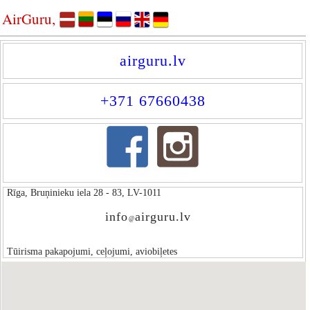
AirGuru,
airguru.lv
+371 67660438
Rīga, Bruņinieku iela 28 - 83, LV-1011
info
airguru.lv
@
Tūirisma pakapojumi, ceļojumi, aviobiļetes