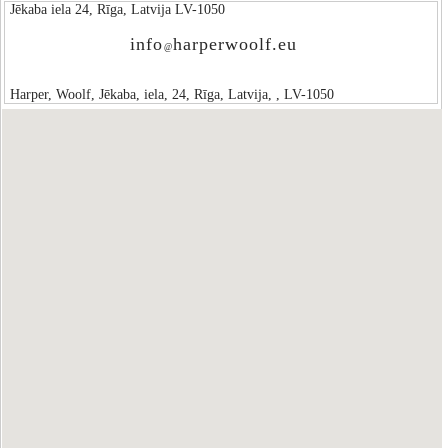
Jēkaba iela 24, Rīga, Latvija LV-1050
info
harperwoolf.eu
@
Harper, Woolf, Jēkaba, iela, 24, Rīga, Latvija, , LV-1050