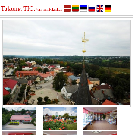
Tukuma TIC,
turismiinfokeskus