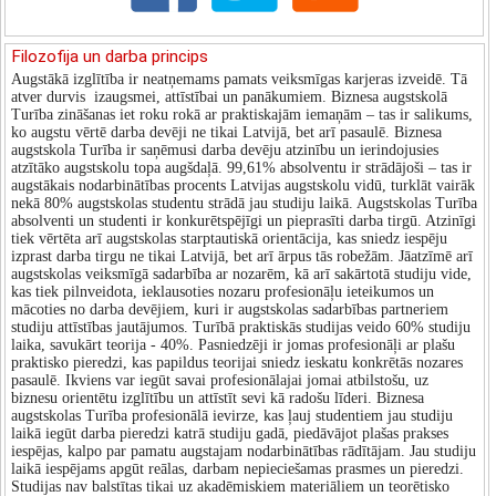
Filozofija un darba princips
Augstākā izglītība ir neatņemams pamats veiksmīgas karjeras izveidē. Tā
atver durvis izaugsmei, attīstībai un panākumiem. Biznesa augstskolā
Turība zināšanas iet roku rokā ar praktiskajām iemaņām – tas ir salikums,
ko augstu vērtē darba devēji ne tikai Latvijā, bet arī pasaulē. Biznesa
augstskola Turība ir saņēmusi darba devēju atzinību un ierindojusies
atzītāko augstskolu topa augšdaļā. 99,61% absolventu ir strādājoši – tas ir
augstākais nodarbinātības procents Latvijas augstskolu vidū, turklāt vairāk
nekā 80% augstskolas studentu strādā jau studiju laikā. Augstskolas Turība
absolventi un studenti ir konkurētspējīgi un pieprasīti darba tirgū. Atzinīgi
tiek vērtēta arī augstskolas starptautiskā orientācija, kas sniedz iespēju
izprast darba tirgu ne tikai Latvijā, bet arī ārpus tās robežām. Jāatzīmē arī
augstskolas veiksmīgā sadarbība ar nozarēm, kā arī sakārtotā studiju vide,
kas tiek pilnveidota, ieklausoties nozaru profesionāļu ieteikumos un
mācoties no darba devējiem, kuri ir augstskolas sadarbības partneriem
studiju attīstības jautājumos. Turībā praktiskās studijas veido 60% studiju
laika, savukārt teorija - 40%. Pasniedzēji ir jomas profesionāļi ar plašu
praktisko pieredzi, kas papildus teorijai sniedz ieskatu konkrētās nozares
pasaulē. Ikviens var iegūt savai profesionālajai jomai atbilstošu, uz
biznesu orientētu izglītību un attīstīt sevi kā radošu līderi. Biznesa
augstskolas Turība profesionālā ievirze, kas ļauj studentiem jau studiju
laikā iegūt darba pieredzi katrā studiju gadā, piedāvājot plašas prakses
iespējas, kalpo par pamatu augstajam nodarbinātības rādītājam. Jau studiju
laikā iespējams apgūt reālas, darbam nepieciešamas prasmes un pieredzi.
Studijas nav balstītas tikai uz akadēmiskiem materiāliem un teorētisko