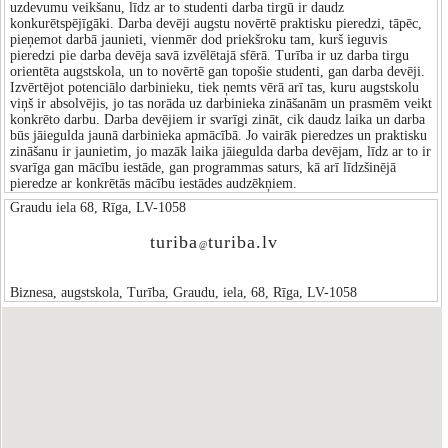
uzdevumu veikšanu, līdz ar to studenti darba tirgū ir daudz
konkurētspējīgāki. Darba devēji augstu novērtē praktisku pieredzi, tāpēc,
pieņemot darbā jaunieti, vienmēr dod priekšroku tam, kurš ieguvis
pieredzi pie darba devēja savā izvēlētajā sfērā. Turība ir uz darba tirgu
orientēta augstskola, un to novērtē gan topošie studenti, gan darba devēji.
Izvērtējot potenciālo darbinieku, tiek ņemts vērā arī tas, kuru augstskolu
viņš ir absolvējis, jo tas norāda uz darbinieka zināšanām un prasmēm veikt
konkrēto darbu. Darba devējiem ir svarīgi zināt, cik daudz laika un darba
būs jāiegulda jaunā darbinieka apmācībā. Jo vairāk pieredzes un praktisku
zināšanu ir jaunietim, jo mazāk laika jāiegulda darba devējam, līdz ar to ir
svarīga gan mācību iestāde, gan programmas saturs, kā arī līdzšinējā
pieredze ar konkrētās mācību iestādes audzēkņiem.
Graudu iela 68, Rīga, LV-1058
turiba
turiba.lv
@
Biznesa, augstskola, Turība, Graudu, iela, 68, Rīga, LV-1058