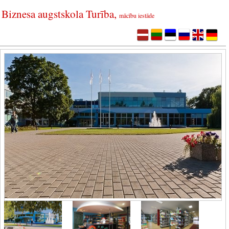
Biznesa augstskola Turība,
mācību iestāde