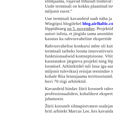
sõlmjaama, vajavad tõhusalt toimivat 
Uude terminali on kokku plaanitud in
miljonit eurot.”
Uue terminali kavandeid saab näha ja
Wingtipsi blogilehel
blog.airBaltic.
lõpptähtaeg
on 5. november
. Projekti
autori infota, et järgida sama anonü
kasutas ka rahvusvaheline ekspertide 
Rahvusvahelise konkursi mõte oli kut
terminali tarbeks looma innovatiivseid
funktsionaalseid kontseptsioone. Võit
kasutatakse järgneva projekti ning lõ
loomisel. Arhitektidel tuli luua iga-aa
miljonit tulevikus) reisijat teenindav 
kohale Riia lennujaama territooriumil
huvi 70 riigi arhitektid.
Kavandeid hindav žürii koosneb rahvu
professionaalidest, kohalikest ekspert
juhatusest.
Žürii koosneb silmapistvatest osalejat
briti arhitekt Marcus Lee, kes kavan