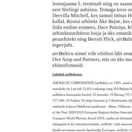
lennujaama 5. terminali ning on saan
eest Stirlingi auhinna. Temaga koos on
Dervilla Mitchell, kes samuti töötas H
kallal, Rootsi arhitekt Åke Bejne, kes
liidu endine esimees, Dace Putniņa, 
arhitektuuribüroo looja ja üks omanik,
peaarhitekt ning Bertolt Flick
, airBalt
tegevjuht.
airBaltic
u nimel viib võitlust läbi o
Ove Arup and Partners, mis on üks m
ehitusfirmasid.
Lühidalt
airBaltic
ust:
AIR BALTIC CORPORATION (airBaltic) on 1995. aastal asut
osanikeks on Läti riik 52,6% osalusega ning SIA Baltijas A
airBalticu lennuparki kuulub 33 lennukit: 10 Boeing 737
757-200, 10 Fokker 50 tüüpi lennukit ja 3 Bombardier Q4
otselende kolmest Baltikumi pealinnast – Riiast, Tallinnast ja 
of the Year 2009/2010 European Regions Airline Association
Transport World Phoenix Award 2010, saades nii ülemaail
silmapaistvat äri restruktureerimist.
airBaltic
valiti anna.a
liinide arvestuses suurim lipukandja Euroopas.
airBaltic
võ