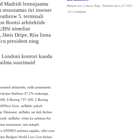
ud Madridi lennujaama
Mārupes nov., Lidosta `Rīga`, Tehnikas iela 3, LV-1053
 otsustamas iiri insener
+371 67006006
eathrow 5. terminali
 on Rootsi arhitektide
KUBSi nimelise
 Jānis Dripe, Riia linna
ic
u president ning
ma Londoni kontori kaudu
aailma suurimaid
atud aktsiaselts, mille peamisteks
viācijas Sistēmas 47,2% osalusega.
-500, 8 Boeing 737-300, 2 Boeing
00Next Geni. airBaltic pakub
Vilniusest. airBaltic sai tiitli Airline
ilt. airBaltic võitis ka auhinna Air
mse tunnustuse, mis märgib
ero ANNIES auhinna saajaks, olles uute
itis Budgies World Low Cost Airline