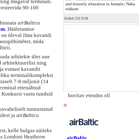
ning mugavat terminali.
and leisurely relaxation in Jurmala |
Näha
vesteerida 90-100
rohkem
Kellelt 250 EUR
 hinnata
airBaltic
u
com
. Hääletamise
d on üleval ilma kavandi
ümsuspõhimõtet, mida
žürii.
suda arhitekte üles uue
 arhitektuurilisi ning
ja esmast kavandit
pliku terminalikompleksi
staselt 7-8 miljonit (14
terminal ettenähtud
. Konkursi vastu tundsid
huvitav etendus oli
svaheliselt tunnustatud
idest ja
airBaltic
u
est, kelle hulgas näiteks
das Londoni Heathrow
airBaltic
,