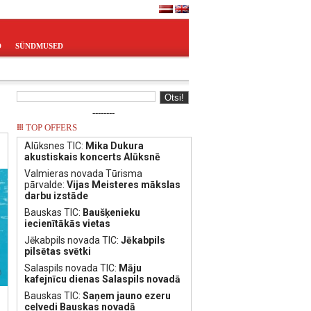
D
SÜNDMUSED
--------
TOP OFFERS
Alūksnes TIC:
Mika Dukura
akustiskais koncerts Alūksnē
Valmieras novada Tūrisma
pārvalde:
Vijas Meisteres mākslas
darbu izstāde
Bauskas TIC:
Baušķenieku
iecienītākās vietas
Jēkabpils novada TIC:
Jēkabpils
pilsētas svētki
Salaspils novada TIC:
Māju
kafejnīcu dienas Salaspils novadā
Bauskas TIC:
Saņem jauno ezeru
ceļvedi Bauskas novadā