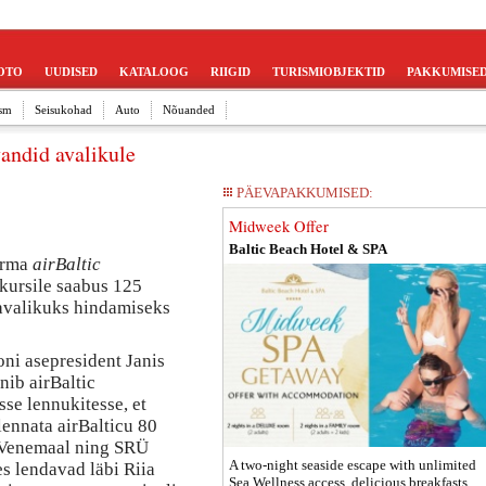
OTO
UUDISED
KATALOOG
RIIGID
TURISMIOBJEKTID
PAKKUMISE
sm
Seisukohad
Auto
Nõuanded
vandid avalikule
PÄEVAPAKKUMISED:
Midweek Offer
Baltic Beach Hotel & SPA
firma
airBaltic
kursile saabus 125
avalikuks hindamiseks
ni asepresident Janis
nib airBaltic
sse lennukitesse, et
lennata airBalticu 80
, Venemaal ning SRÜ
A two-night seaside escape with unlimited
es lendavad läbi Riia
Sea Wellness access, delicious breakfasts,