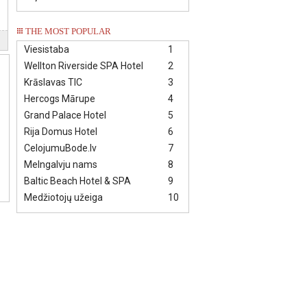
THE MOST POPULAR
Viesistaba
1
Wellton Riverside SPA Hotel
2
Krāslavas TIC
3
Hercogs Mārupe
4
Grand Palace Hotel
5
Rija Domus Hotel
6
CelojumuBode.lv
7
Melngalvju nams
8
Baltic Beach Hotel & SPA
9
Medžiotojų užeiga
10