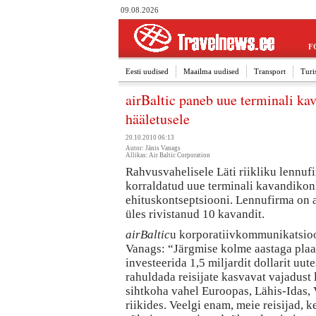
09.08.2026
F
Eesti uudised
Maailma uudised
Transport
Turi
airBaltic paneb uue terminali ka
hääletusele
20.10.2010 06:13
Autor: Jānis Vanags
Allikas: Air Baltic Corporation
Rahvusvahelisele Läti riikliku lennu
korraldatud uue terminali kavandikon
ehituskontseptsiooni. Lennufirma on 
üles rivistanud 10 kavandit.
airBaltic
u korporatiivkommunikatsioo
Vanags: “Järgmise kolme aastaga plaa
investeerida 1,5 miljardit dollarit uute
rahuldada reisijate kasvavat vajadust 
sihtkoha vahel Euroopas, Lähis-Idas
riikides. Veelgi enam, meie reisijad, k