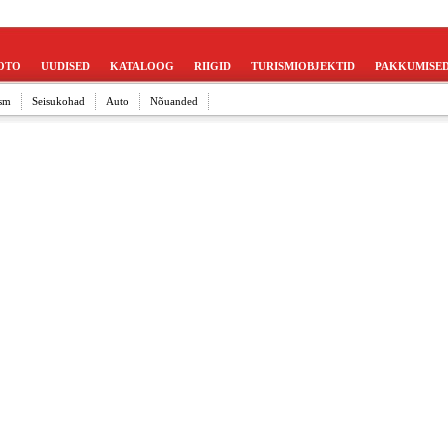
OTO
UUDISED
KATALOOG
RIIGID
TURISMIOBJEKTID
PAKKUMISE
sm
Seisukohad
Auto
Nõuanded