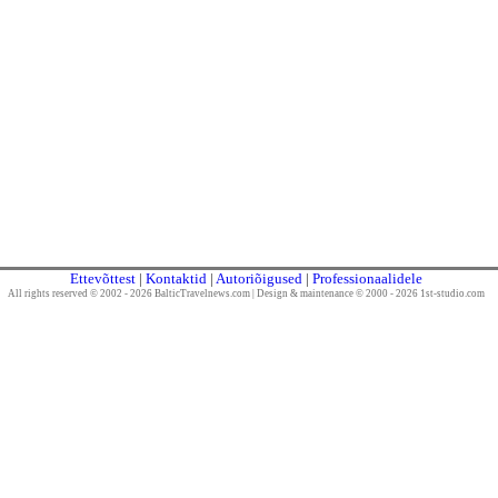
Ettevõttest
|
Kontaktid
|
Autoriõigused
|
Professionaalidele
All rights reserved © 2002 - 2026 BalticTravelnews.com
|
Design & maintenance © 2000 - 2026 1st-studio.com