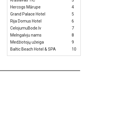
Krāslavas TIC
3
Hercogs Mārupe
4
Grand Palace Hotel
5
Rija Domus Hotel
6
CelojumuBode.lv
7
Melngalvju nams
8
Medžiotojų užeiga
9
Baltic Beach Hotel & SPA
10