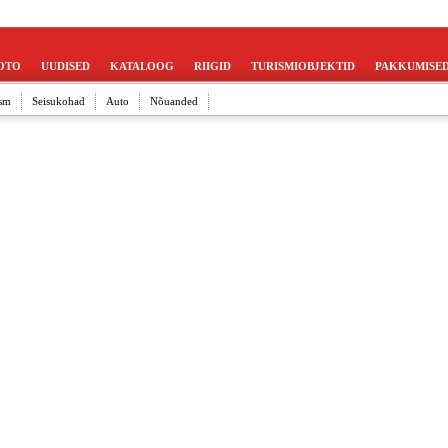
OTO
UUDISED
KATALOOG
RIIGID
TURISMIOBJEKTID
PAKKUMISE
sm
Seisukohad
Auto
Nõuanded