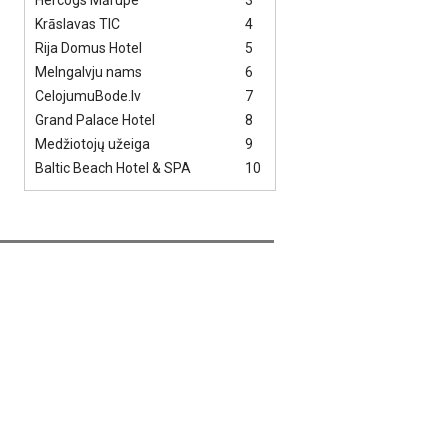
Hercogs Mārupe
3
Krāslavas TIC
4
Rija Domus Hotel
5
Melngalvju nams
6
CelojumuBode.lv
7
Grand Palace Hotel
8
Medžiotojų užeiga
9
Baltic Beach Hotel & SPA
10