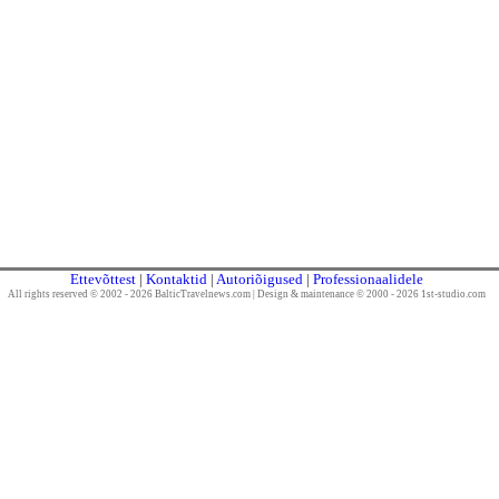
Ettevõttest
|
Kontaktid
|
Autoriõigused
|
Professionaalidele
All rights reserved © 2002 - 2026 BalticTravelnews.com
|
Design & maintenance © 2000 - 2026 1st-studio.com